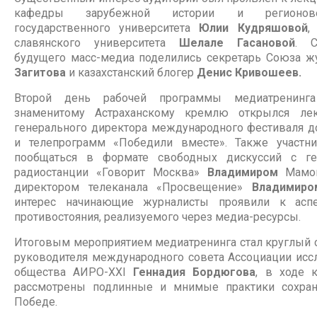
кафедры зарубежной истории и регионовед
государственного университета
Юлии Кудряшовой
,
славянского университета
Шелале Гасановой
. С
будущего масс-медиа поделились секретарь Союза ж
Загитова
и казахстанский блогер
Денис Кривошеев.
Второй день рабочей программы медиатренинг
знаменитому Астраханскому кремлю открылся л
генерального директора международного фестиваля 
и телепрограмм «Победили вместе». Также участн
пообщаться в формате свободных дискуссий с г
радиостанции «Говорит Москва»
Владимиром
Мамо
директором телеканала «Просвещение»
Владимиро
интерес начинающие журналисты проявили к асп
противостояния, реализуемого через медиа-ресурсы.
Итоговым мероприятием медиатренинга стал круглый 
руководителя международного совета Ассоциации исс
общества АИРО-XXI
Геннадия Бордюгова
, в ходе 
рассмотрены подлинные и мнимые практики сохран
Победе.