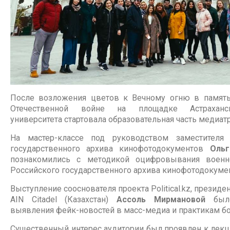
После возложения цветов к Вечному огню в памят
Отечественной войне на площадке Астраханск
университета стартовала образовательная часть медиат
На мастер-классе под руководством заместителя 
государственного архива кинофотодокументов
Ольг
познакомились с методикой оцифровывания воен
Российского государственного архива кинофотодокуме
Выступление сооснователя проекта Political.kz, презид
AIN Citadel (Казахстан)
Ассоль Мирмановой
было
выявления фейк-новостей в масс-медиа и практикам бо
Существенный интерес аудитории был проявлен к лекц