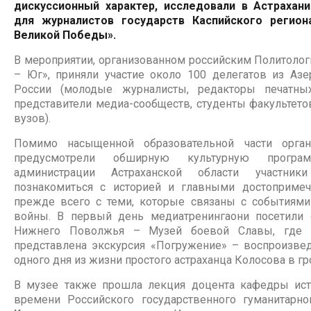
дискуссионный характер, исследовали в Астрахан
для журналистов государств Каспийского регион
Великой Победы».
В мероприятии, организованном российским Политоло
– Юг», приняли участие около 100 делегатов из Азе
России (молодые журналисты, редакторы печатн
представители медиа-сообществ, студенты факультет
вузов).
Помимо насыщенной образовательной части орган
предусмотрели обширную культурную програ
администрации Астраханской области участни
познакомиться с историей и главными достопримеча
прежде всего с теми, которые связаны с событиями
войны. В первый день медиатренингаони посетили
Нижнего Поволжья – Музей боевой Славы, где 
представлена экскурсия «Погружение» – воспроизве
одного дня из жизни простого астраханца Колосова в г
В музее также прошла лекция доцента кафедры ис
времени Российского государственного гуманитарн