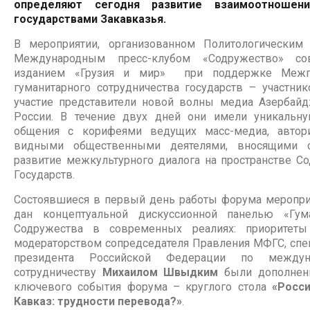
определяют сегодня развитие взаимоотноше
государствами Закавказья.
В мероприятии, организованном Политологическим
Международным пресс-клубом «Содружество» со
изданием «Грузия и мир» при поддержке Межго
гуманитарного сотрудничества государств – участни
участие представители новой волны медиа Азербайдж
России. В течение двух дней они имели уникальн
общения с корифеями ведущих масс-медиа, автор
видными общественными деятелями, вносящими 
развитие межкультурного диалога на пространстве С
Государств.
Состоявшиеся в первый день работы форума мероприя
дан концептуальной дискуссионной панелью «Гума
Содружества в современных реалиях: приоритеты
модераторством сопредседателя Правления МФГС, спе
президента Российской Федерации по междуна
сотрудничеству
Михаилом Швыдким
были дополнены
ключевого события форума – круглого стола
«Росс
Кавказ: трудности перевода?»
.