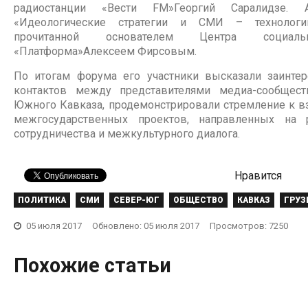
радиостанции «Вести FM»Георгий Саралидзе
«Идеологические стратегии и СМИ – технологи
прочитанной основателем Центра социальн
«Платформа»Алексеем Фирсовым.
По итогам форума его участники высказали заинтер
контактов между представителями медиа-сообщест
Южного Кавказа, продемонстрировали стремление к в
межгосударственных проектов, направленных на р
сотрудничества и межкультурного диалога.
Нравится
ПОЛИТИКА
СМИ
СЕВЕР-ЮГ
ОБЩЕСТВО
КАВКАЗ
ГРУЗ
"ЕАЭС – это возможность
Современная информационная
Контуры но
выиграть, но не гарантия
Потенциал 
реальность: объективная
медиа в п
05 июля 2017
Обновлено: 05 июля 2017
Просмотров: 7250
выигрыша"
интеграция
картинка или эмоциональный
последстви
месседж?
(видео)
02 мая 2016
0
02 декабря 
Похожие статьи
29 августа 2017
0
02 июля 20