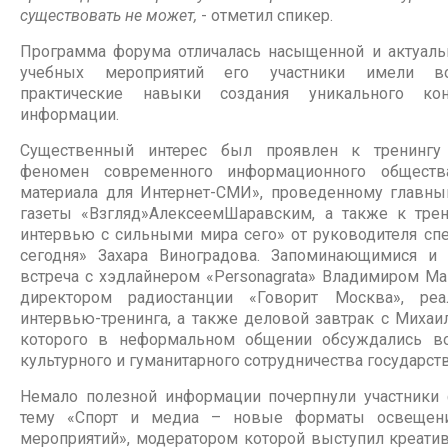
существовать не может,
- отметил спикер.
Программа форума отличалась насыщенной и актуальн
учебных мероприятий его участники имели во
практические навыки создания уникального ко
информации.
Существенный интерес был проявлен к тренингу 
феномен современного информационного обществ
материала для Интернет-СМИ», проведенному главны
газеты «Взгляд»АлексеемШаравским, а также к тре
интервью с сильными мира сего» от руководителя сп
сегодня» Захара Виноградова. Запоминающимися и
встреча с хэдлайнером «Personagrata» Владимиром М
директором радиостанции «Говорит Москва», ре
интервью-тренинга, а также деловой завтрак с Миха
которого в неформальном общении обсуждались в
культурного и гуманитарного сотрудничества государст
Немало полезной информации почерпнули участники 
тему «Спорт и медиа – новые форматы освещени
мероприятий», модератором которой выступил креати