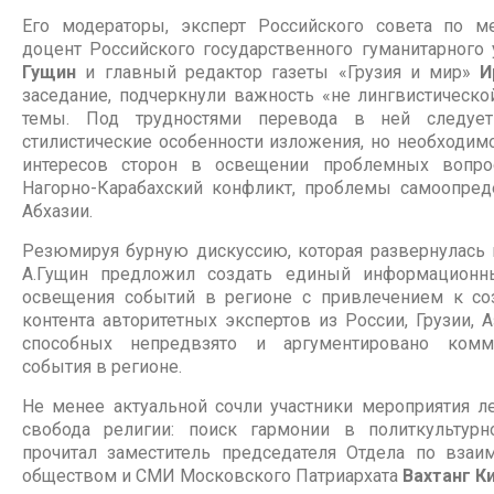
Его модераторы, эксперт Российского совета по 
доцент Российского государственного гуманитарного
Гущин
и главный редактор газеты «Грузия и мир»
И
заседание, подчеркнули важность «не лингвистическо
темы. Под трудностями перевода в ней следуе
стилистические особенности изложения, но необходим
интересов сторон в освещении проблемных вопрос
Нагорно-Карабахский конфликт, проблемы самоопре
Абхазии.
Резюмируя бурную дискуссию, которая развернулась в
А.Гущин предложил создать единый информационны
освещения событий в регионе с привлечением к со
контента авторитетных экспертов из России, Грузии, 
способных непредвзято и аргументировано комм
события в регионе.
Не менее актуальной сочли участники мероприятия л
свобода религии: поиск гармонии в политкультур
прочитал заместитель председателя Отдела по вза
обществом и СМИ Московского Патриархата
Вахтанг К