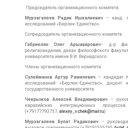
Председатель организационного комитета:
Мурзагалеев Радик Ишкалиевич
– канд. п
исследований «Берлек-Единство».
Сопредседатель организационного комитета:
Габриелян Олег Аршавирович
– д-р фил
религиоведения, декан философского факуль
университета имени В.И. Вернадского.
Члены организационного комитета:
Сулейманов Артур Рамилевич
– кандидат по
исследований «Берлек-Единство», доцент
государственного университета.
Чекрыжов Алексей Владимирович
– руков
евразийских интеграционных процессов
(+79177793737,
alexey_v.chek@mail.ru
).
Мурзагалеев Булат Радикович
– руководит
вызовов современности (+79191555195,
bulat_