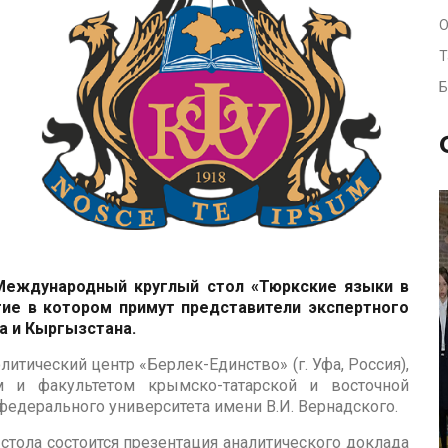
О
Т
Б
©
 Международный круглый стол «Тюркские языки в
тие в котором примут представители экспертного
а и Кыргызстана.
тический центр «Берлек-Единство» (г. Уфа, Россия),
м и факультетом крымско-татарской и восточной
едерального университета имени В.И. Вернадского.
стола состоится презентация аналитического доклада