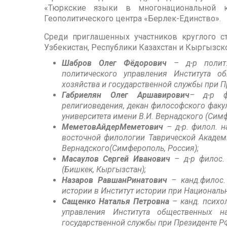
«Тюркские языки в многонациональной ку
Геополитического центра «Берлек-Единство».
Среди приглашенных участников круглого с
Узбекистан, Республики Казахстан и Кыргызск
Шабров Олег Фёдорович
– д-р полит.
политического управления Института о
хозяйства и государственной службы при П
Габриелян Олег Аршавирович
– д-р ф
религиоведения, декан философского факу
университета имени В.И. Вернадского (Симф
МеметовАйдерМеметович
– д-р. филол. н
восточной филологии Таврической Академ
Вернадского(Симферополь, Россия);
Масаулов Сергей Иванович
– д-р филос.
(Бишкек, Кыргызстан);
Назаров РавшанРинатович
– канд.филос.
истории в Институт истории при Национальн
Сащенко Наталья Петровна
– канд. психо
управления Института общественных н
государственной службы при Президенте РФ