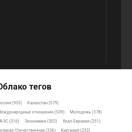
Облако
тегов
оссия (955)
Казахстан (579)
еждународные отношения (539)
Молодежь (378)
АЭС (316)
Экономика (302)
Урал-Евразия (251)
еликая Отечественная (236)
Киргизия (233)