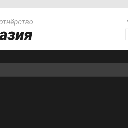
ртнёрство
азия
И