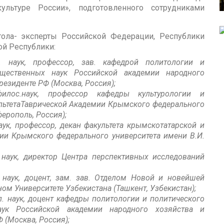
льтуре России», подготовленного сотрудниками
тола- эксперты Российской Федерации, Республики
ой Республики:
 наук, профессор, зав. кафедрой политологии и
бщественных наук Российской академии народного
резиденте РФ (Москва, Россия);
илос.наук, профессор кафедры культурологии и
льтетаТаврической Академии Крымского федерального
ерополь, Россия);
аук, профессор, декан факультета крымскотатарской и
ии Крымского федерального университета имени В.И.
 наук, директор Центра перспективных исследований
 наук, доцент, зам. зав. Отделом Новой и новейшей
ом Университете Узбекистана (Ташкент, Узбекистан);
л. наук, доцент кафедры политологии и политического
аук Российской академии народного хозяйства и
 (Москва, Россия);