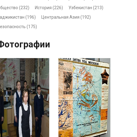
бщество (232)
История (226)
Узбекистан (213)
аджикистан (196)
Центральная Азия (192)
езопасность (175)
 Free
Joomla! 3 Modules
- by
VinaGecko.com
Фотографии