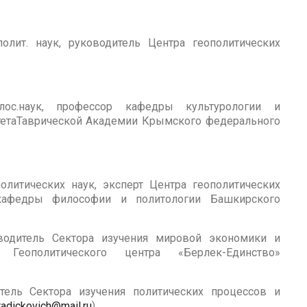
олит. наук, руководитель Центра геополитических
ос.наук, профессор кафедры культурологии и
тетаТаврической Академии Крымского федерального
литических наук, эксперт Центра геополитических
 кафедры философии и политологии Башкирского
одитель Сектора изучения мировой экономики и
 Геополитического центра «Берлек-Единство»
ель Сектора изучения политических процессов и
radickovich@mail.ru
).