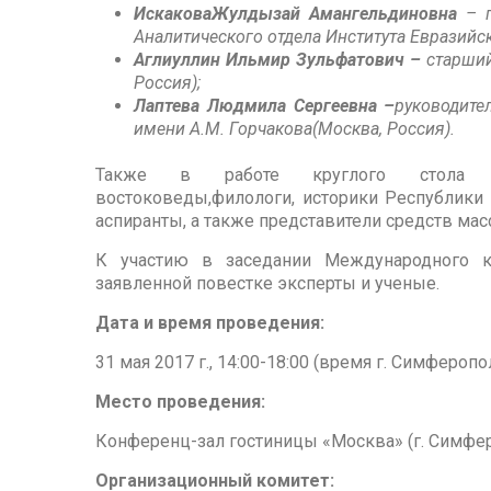
ИскаковаЖулдызай Амангельдиновна
– п
Аналитического отдела Института Евразийск
Аглиуллин Ильмир Зульфатович –
старший
Россия);
Лаптева Людмила Сергеевна –
руководите
имени А.М. Горчакова(Москва, Россия).
Также в работе круглого стола зад
востоковеды,филологи, историки Республики
аспиранты, а также представители средств ма
К участию в заседании Международного к
заявленной повестке эксперты и ученые.
Дата и время проведения:
31 мая 2017 г., 14:00-18:00 (время г. Симферопо
Место проведения:
Конференц-зал гостиницы «Москва» (г. Симфероп
Организационный комитет: