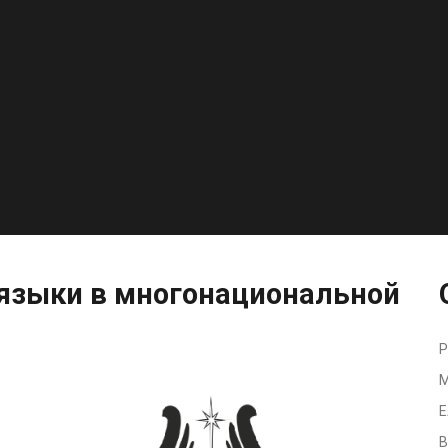
языки
в
многонациональной
Р
М
Е
В