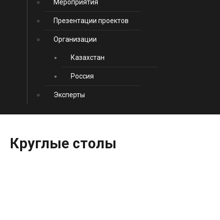
Мероприятия
Презентации проектов
Организации
Казахстан
Россия
Эксперты
Круглые
столы
Нур-Султан:
Общее
историческое
наследие
Евраз
14 октября 2020
Обновлено: 14 октября 2020
Просмотров: 19