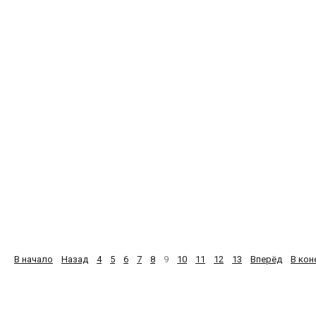
Азербайджан
после
пандемии:
сценарий
развития
01 июля 2020
Обновлено: 01 июля 2020
Просмотров: 20826
Эксперты
обсудят
инструменты
сдерживания
по
22 июня 2020
Обновлено: 22 июня 2020
Просмотров: 18582
В начало
Назад
4
5
6
7
8
9
10
11
12
13
Вперёд
В кон