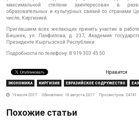
максимальной степени заинтересован в разви
образовательных и культурных связей со странами Це
числе, Киргизией.
Приглашаем всех желающих принять участие в работе 
Бишкек, ул. Панфилова, д. 237, Академия государст
Президенте Кыргызской Республики
Подробности по телефону: 8 919 303 45 50
Нравится
ЭКОНОМИКА
КИРГИЗИЯ
ЕВРАЗИЙСКОЕ СОДРУЖЕСТВО
ЕА
Пока мы едины – мы
Кыргызстан
Челябинск: Экономика России и
19 июля 2017
Обновлено: 16 августа 2017
Просмотров: 24741
непобедимы
конкурент
Кыргызстана на фоне
евразийства
ЕАЭС сегод
24 июля 2017
0
29 мая 2017
Похожие статьи
22 мая 2017
0
14 июня 20