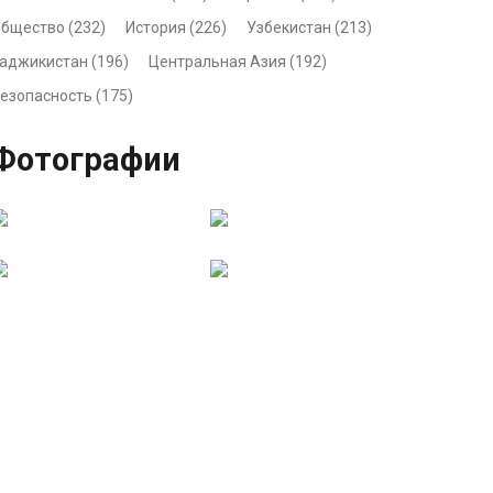
бщество (232)
История (226)
Узбекистан (213)
аджикистан (196)
Центральная Азия (192)
езопасность (175)
 Free
Joomla! 3 Modules
- by
VinaGecko.com
Фотографии