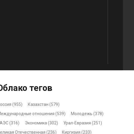
Облако
тегов
оссия (955)
Казахстан (579)
еждународные отношения (539)
Молодежь (378)
АЭС (316)
Экономика (302)
Урал-Евразия (251)
еликая Отечественная (236)
Киргизия (233)