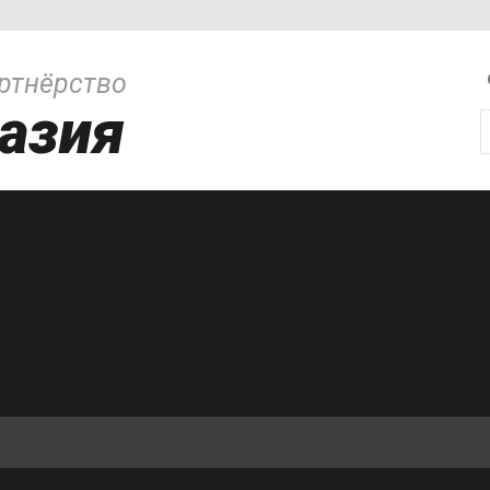
ртнёрство
азия
И