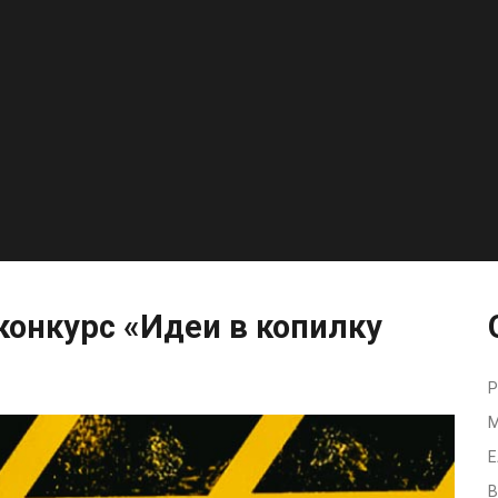
конкурс
«Идеи
в
копилку
Р
М
Е
В